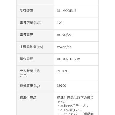
制御装置
31i-MODEL B
電源容量
(kVA)
120
電源電圧
AC200/220
主軸電動機(kW)
VAC45/55
操作電圧
AC100V･DC24V
ラム断面寸法
210x210
(mm)
機械質重
(kg)
39700
標準付属品
標準付属品は以下の通り
です。
・単動4ツ爪テーブル
・ATC装置(12本)
・チップカバー（手動開