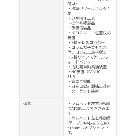
閉型）
・標準型ツールホルダ 1
本
・分解操作工具
・据付基礎部品
・予備電装品
・クロスレール位置決め
装置
・X軸テレスコカバー
・コラム梯子背もたれ
付、コラム上部手摺り
・X軸リニアスケールフ
ィードバック
・摺動面自動給油装置
・NC装置（FANUC
31iB）
・省エネ機能
・刃先自動計測補正装置
・クーラント装置
備考
・ラムヘッド左右移動量
はATC原点までを含みま
す。
・ラムヘッド左右移動量
(テーブル中心より左)の
515mmはオプションで
す。