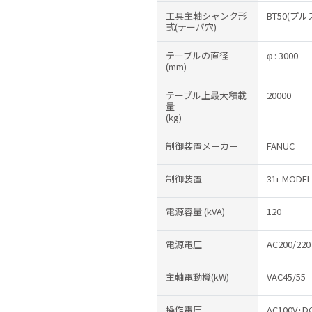
工具主軸シャンク形
BT50(プル
式(テーパ穴)
テーブルの直径
φ : 3000
(mm)
テーブル上最大積載
20000
量
(kg)
制御装置メーカー
FANUC
制御装置
31i-MODEL
電源容量
(kVA)
120
電源電圧
AC200/220
主軸電動機(kW)
VAC45/55
操作電圧
AC100V･D