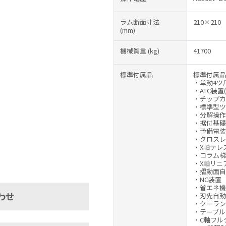
ラム断面寸法
210×210
(mm)
機械質重
(kg)
41700
標準付属品
標準付属品
・単動4ツ
・ATC装置(
・チップカ
・標準型ツ
・分解操作
・据付基礎
・予備電装
・クロスレ
・X軸テレ
・コラム梯
・X軸リニ
・摺動面自
・NC装置（F
・省エネ機
わせ
・刃先自動
・クーラン
・テーブル
・C軸フル