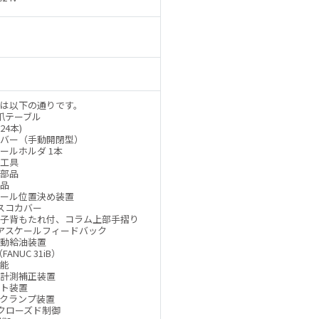
は以下の通りです。
爪テーブル
24本)
バー（手動開閉型）
ールホルダ 1本
工具
部品
品
ール位置決め装置
スコカバー
子背もたれ付、コラム上部手摺り
アスケールフィードバック
動給油装置
ANUC 31iB）
能
計測補正装置
ト装置
クランプ装置
クローズド制御