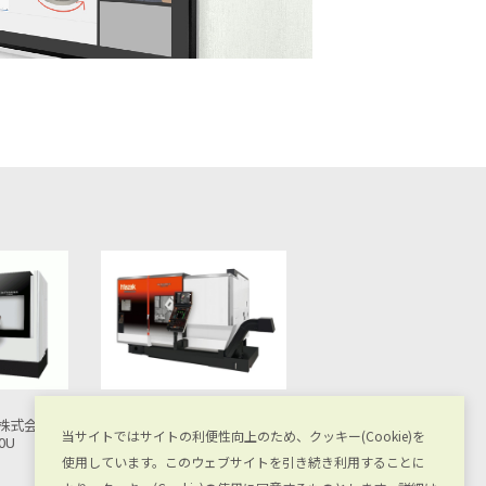
株式会社
DMG森精機株式会社
ヤマザキマザック株式会
当サイトではサイトの利便性向上のため、クッキー(Cookie)を
S 1500U
NTX 2000
INTEGREX i-250H S 1000U
使用しています。このウェブサイトを引き続き利用することに