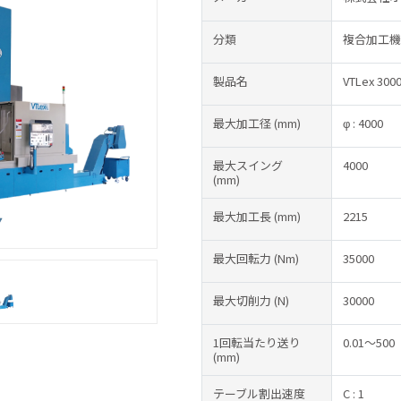
分類
複合加工機
製品名
VTLex 300
最大加工径
(mm)
φ : 4000
最大スイング
4000
(mm)
最大加工長
(mm)
2215
最大回転力
(Nm)
35000
最大切削力
(N)
30000
1回転当たり送り
0.01～500
(mm)
テーブル割出速度
C : 1