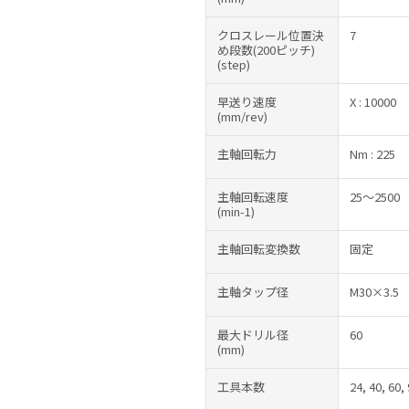
クロスレール位置決
7
め段数(200ピッチ)
(step)
早送り速度
X : 10000
(mm/rev)
主軸回転力
Nm : 225
主軸回転速度
25～2500
(min-1)
主軸回転変換数
固定
主軸タップ径
M30×3.5
最大ドリル径
60
(mm)
工具本数
24, 40, 60,