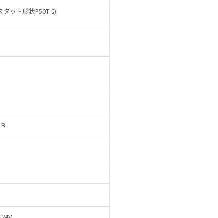
スタッド形状P50T-2)
 B
C24V