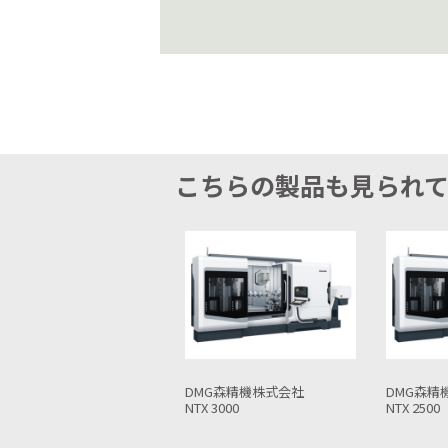
こちらの製品も見られ
MG森精機株式会社
DMG森精機株式会社
ヤマザキ
X 3000
NTX 2500
INTEGREX 