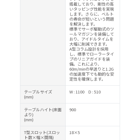
搭載しており、剛性の高
いタッピング性能を実現
します。さらに、ベルト
の寿命が短いという問題
を解決します。
標準でサーボ駆動式のツ
ールマガジンを装備して
おり、アイドルタイムを
大幅に削減できます。
A型コラム設計を採用
し、標準でローラータイ
プのリニアガイドを装
備。これにより、
60m/minの早送りと1.2G
の加速度下でも動的な安
定性を確保します。
テーブルサイズ
W : 1100
D : 510
(mm)
テーブルハイト(床面
900
より)
(mm)
T型スロット(スロッ
18×5
ト数×幅×間隔)