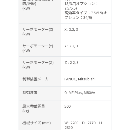
間/連続)
13/3.7(オプション：
(kW)
7.5/5.5)
高効率タイプ：7.5/5.5(オ
プション：34/9)
サーボモーター(X)
X : 2.2, 3
(kW)
サーボモーター(Y)
Y : 2.2, 3
(kW)
サーボモーター(Z)
Z : 2.2, 3
(kW)
制御装置メーカー
FANUC, Mitsubishi
制御装置
0i-MF Plus, M80VA
最大積載質量
500
(kg)
機械サイズ
(mm)
W : 2280
D : 2770
H :
2850