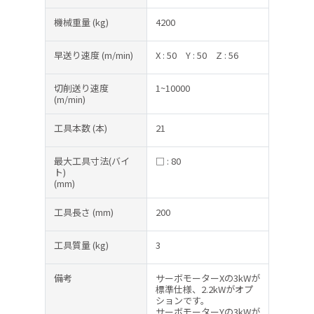
機械重量
(kg)
4200
早送り速度
(m/min)
X : 50
Y : 50
Z : 56
切削送り速度
1~10000
(m/min)
工具本数
(本)
21
最大工具寸法(バイ
□ : 80
ト)
(mm)
工具長さ
(mm)
200
工具質量
(kg)
3
備考
サーボモーターXの3kWが
標準仕様、2.2kWがオプ
ションです。
サーボモーターYの3kWが