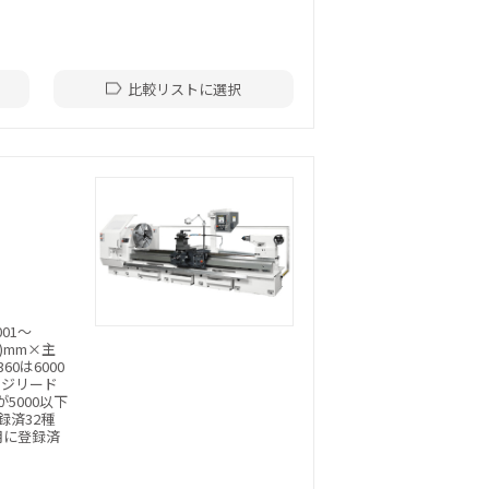
比較リストに選択
.001～
量)mm×主
360は6000
件:ネジリード
が5000以下
登録済32種
用に登録済