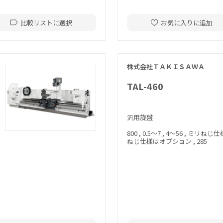
比較リストに選択
お気に入りに追加
株式会社ＴＡＫＩＳＡＷＡ
TAL-460
汎用旋盤
800 , 0.5～7 , 4～56 , ミリね
ねじ仕様はオプション , 285