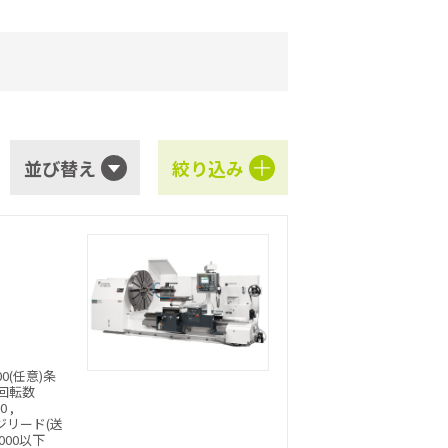
並び替え
絞り込み
～500(任意)条
軸回転数
 ,
:ネジリード(送
000以下