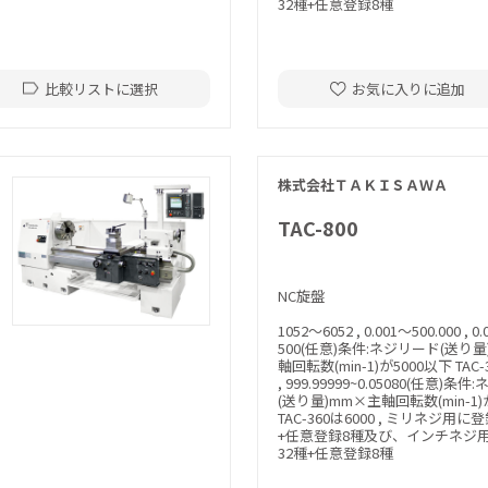
32種+任意登録8種
比較リストに選択
お気に入りに追加
株式会社ＴＡＫＩＳＡＷＡ
TAC-800
NC旋盤
1052～6052 , 0.001～500.000 , 0
500(任意)条件:ネジリード(送り
軸回転数(min-1)が5000以下 TAC-
, 999.99999~0.05080(任意)条
(送り量)mm×主軸回転数(min-1)
TAC-360は6000 , ミリネジ用に
+任意登録8種及び、インチネジ
32種+任意登録8種