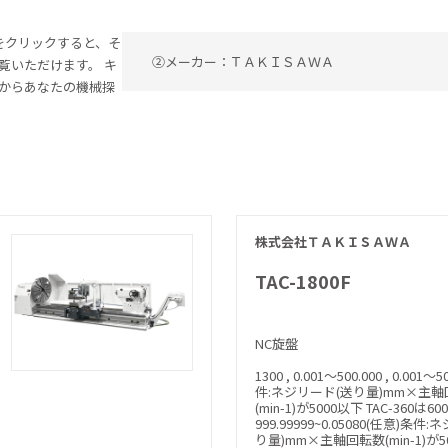
をクリックすると、そ
②メーカー：ＴＡＫＩＳＡＷＡ
覧いただけます。 キ
からあなたの機械探
株式会社ＴＡＫＩＳＡＷＡ
TAC-1800F
NC旋盤
1300 , 0.001～500.000 , 0.001
件:ネジリード(送り量)mm×主
(min-1)が5000以下 TAC-360は6000
999.99999~0.05080(任意)条件
り量)mm×主軸回転数(min-1)が5