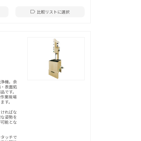
比較リストに選択
洗浄機。余
錆・表面処
製品です。
の作業現場
します。
なければな
理な姿勢を
が可能とな
ンタッチで