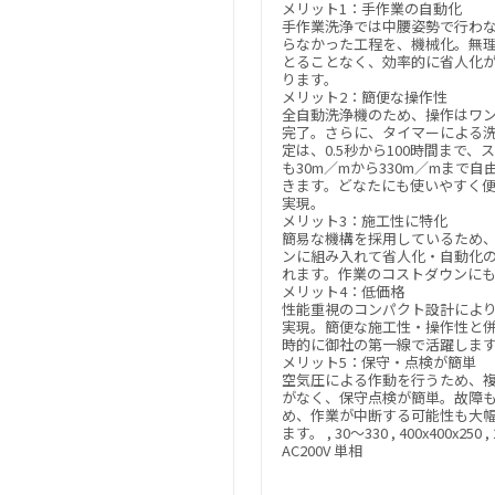
メリット1：手作業の自動化
手作業洗浄では中腰姿勢で行わ
らなかった工程を、機械化。無
とることなく、効率的に省人化
ります。
メリット2：簡便な操作性
全自動洗浄機のため、操作はワ
完了。さらに、タイマーによる
定は、0.5秒から100時間まで、
も30m／mから330m／mまで自
きます。どなたにも使いやすく
実現。
メリット3：施工性に特化
簡易な機構を採用しているため
ンに組み入れて省人化・自動化
れます。作業のコストダウンに
メリット4：低価格
性能重視のコンパクト設計によ
実現。簡便な施工性・操作性と
時的に御社の第一線で活躍しま
メリット5：保守・点検が簡単
空気圧による作動を行うため、
がなく、保守点検が簡単。故障
め、作業が中断する可能性も大
ます。 , 30～330 , 400x400x250 , 2
AC200V 単相