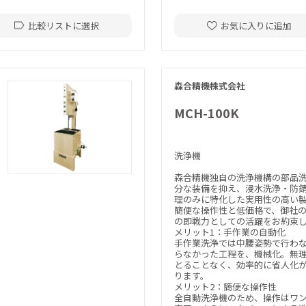
比較リストに選択
お気に入りに追加
森合精機株式会社
MCH-100K
洗浄機
森合精機独自の洗浄機構の部品
分な装備を抑え、浸水洗浄・防
理のみに特化した実用性の高い
簡便な操作性と低価格で、御社
の即戦力としての活躍をお約束
メリット1：手作業の自動化
手作業洗浄では中腰姿勢で行わ
らなかった工程を、機械化。無
とることなく、効率的に省人化
ります。
メリット2：簡便な操作性
全自動洗浄機のため、操作はワ