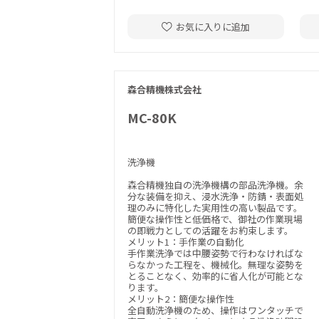
お気に入りに追加
森合精機株式会社
MC-80K
洗浄機
森合精機独自の洗浄機構の部品洗浄機。余
分な装備を抑え、浸水洗浄・防錆・表面処
理のみに特化した実用性の高い製品です。
簡便な操作性と低価格で、御社の作業現場
の即戦力としての活躍をお約束します。
メリット1：手作業の自動化
手作業洗浄では中腰姿勢で行わなければな
らなかった工程を、機械化。無理な姿勢を
とることなく、効率的に省人化が可能とな
ります。
メリット2：簡便な操作性
全自動洗浄機のため、操作はワンタッチで