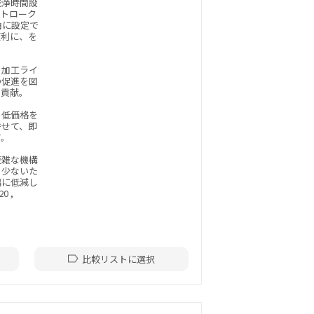
洗浄時間設
ストローク
由に設定で
便利に、を
、加工ライ
の促進を図
も貢献。
り低価格を
併せて、即
す。
複雑な機構
も少ないた
幅に低減し
0 ,
比較リストに選択