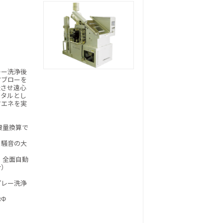
レー洗浄後
アブローを
転させ遠心
ータルとし
省エネを実
費量換算で
、騒音の大
、全面自動
合）
プレー洗浄
V×3Φ