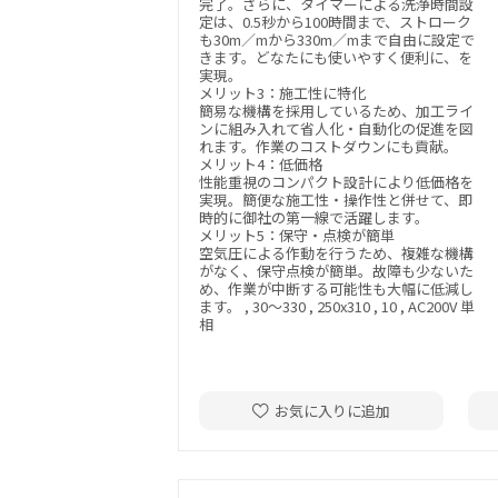
完了。さらに、タイマーによる洗浄時間設
定は、0.5秒から100時間まで、ストローク
も30m／mから330m／mまで自由に設定で
きます。どなたにも使いやすく便利に、を
実現。
メリット3：施工性に特化
簡易な機構を採用しているため、加工ライ
ンに組み入れて省人化・自動化の促進を図
れます。作業のコストダウンにも貢献。
メリット4：低価格
性能重視のコンパクト設計により低価格を
実現。簡便な施工性・操作性と併せて、即
時的に御社の第一線で活躍します。
メリット5：保守・点検が簡単
空気圧による作動を行うため、複雑な機構
がなく、保守点検が簡単。故障も少ないた
め、作業が中断する可能性も大幅に低減し
ます。 , 30～330 , 250x310 , 10 , AC200V 単
相
お気に入りに追加