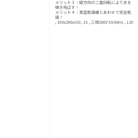
メリット３：縦方向の二重回転により水を
弾き飛ばす！
メリット４：真空乾燥機とあわせて完全乾
燥！
, 350x200x150 , 15 , 三相200V 50/60Hz , 120