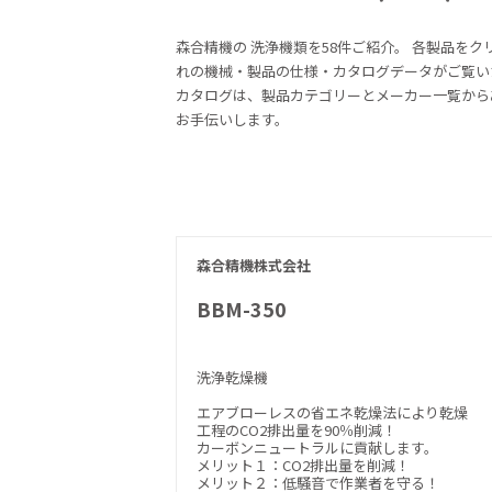
森合精機の
洗浄機類を58件ご紹介。
各製品をク
れの機械・製品の仕様・カタログデータがご覧い
カタログは、製品カテゴリーとメーカー一覧から
お手伝いします。
森合精機株式会社
BBM-350
洗浄乾燥機
エアブローレスの省エネ乾燥法により乾燥
工程のCO2排出量を90％削減！
カーボンニュートラルに貢献します。
メリット１：CO2排出量を削減！
メリット２：低騒音で作業者を守る！