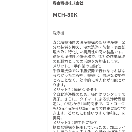
森合精機株式会社
MCH-80K
洗浄機
森合精機独自の洗浄機構の部品洗浄機。余
分な装備を抑え、浸水洗浄・防錆・表面処
理のみに特化した実用性の高い製品です。
簡便な操作性と低価格で、御社の作業現場
の即戦力としての活躍をお約束します。
メリット1：手作業の自動化
手作業洗浄では中腰姿勢で行わなければな
らなかった工程を、機械化。無理な姿勢を
とることなく、効率的に省人化が可能とな
ります。
メリット2：簡便な操作性
全自動洗浄機のため、操作はワンタッチで
完了。さらに、タイマーによる洗浄時間設
定は、0.5秒から100時間まで、ストローク
も30m／mから330m／mまで自由に設定で
きます。どなたにも使いやすく便利に、を
実現。
メリット3：施工性に特化
簡易な機構を採用しているため、加工ライ
ンに組み入れて省人化・自動化の促進を図