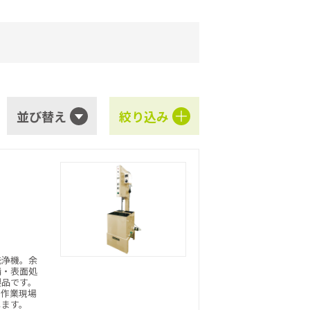
並び替え
絞り込み
洗浄機。余
錆・表面処
製品です。
の作業現場
します。