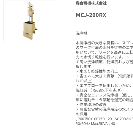
森合精機株式会社
MCJ-200RX
洗浄機
本洗浄機の大きな特長は、スプ
のワーク付着の水分を従来のエ
用いないで、ワークを高速に回
力で水切り乾燥を行います。ト
て高い洗浄精度、乾燥度および
現します。
・水切り乾燥性能の向上
・省エネに大きく貢献 （電気消
1/10以上）
・エアブローを使用しないため
幅低減 （75dB以下を実現）
・完全なエアレス洗浄機 （但し
扉に電動モータ駆動を選定の場
・作業環境の改善
・豊富な実績の洗浄精度の水ス
の採用
, 200250x100150 , 20 , AC200
50/60Hz Max.5KVA , 40