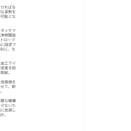
なければな
理な姿勢を
が可能とな
ンタッチで
洗浄時間設
ストローク
由に設定で
便利に、を
、加工ライ
の促進を図
も貢献。
り低価格を
併せて、即
す。
複雑な機構
も少ないた
幅に低減し
0 ,