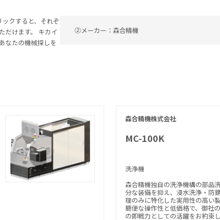
リックすると、それぞ
②メーカー：森合精機
ただけます。 キカイ
あなたの機械探しを
森合精機株式会社
MC-100K
洗浄機
森合精機独自の洗浄機構の部品
分な装備を抑え、浸水洗浄・防
理のみに特化した実用性の高い
簡便な操作性と低価格で、御社
の即戦力としての活躍をお約束