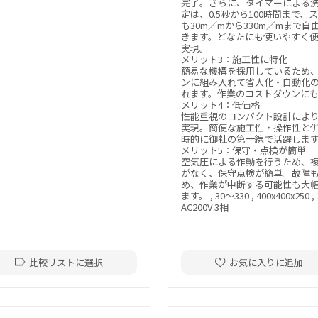
完了。さらに、タイマーによる
定は、0.5秒から100時間まで、
も30m／mから330m／mまで自
きます。どなたにも使いやすく
実現。
メリット3：施工性に特化
簡易な機構を採用しているため
ンに組み入れて省人化・自動化
れます。作業のコストダウンに
メリット4：低価格
性能重視のコンパクト設計によ
実現。簡便な施工性・操作性と
時的に御社の第一線で活躍しま
メリット5：保守・点検が簡単
空気圧による作動を行うため、
がなく、保守点検が簡単。故障
め、作業が中断する可能性も大
ます。 , 30～330 , 400x400x250 , 2
AC200V 3相
比較リストに選択
お気に入りに追加