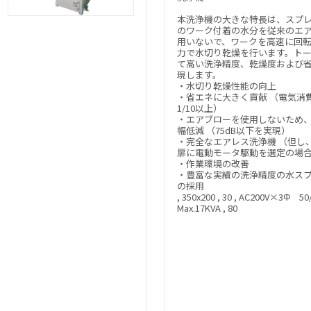
本洗浄機の大きな特長は、スプ
のワーク付着の水分を従来のエ
用いないで、ワークを高速に回
力で水切り乾燥を行います。ト
て高い洗浄精度、乾燥度および
現します。
・水切り乾燥性能の向上
・省エネに大きく貢献 （電気消
1/10以上）
・エアブローを使用しないため
幅低減 （75dB以下を実現）
・完全なエアレス洗浄機 （但し
扉に電動モータ駆動を選定の場
・作業環境の改善
・豊富な実績の洗浄精度の水ス
の採用
, 350x200 , 30 , AC200V×3Φ 50
Max.17KVA , 80