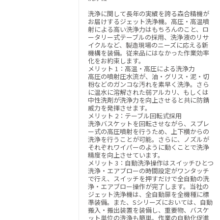
洗浄に関して長年の実績を誇る森合精機が
お届けするジェット洗浄機。高圧・高温噴
射による高い洗浄力はもちろんのこと、ロ
ータリー式テーブルの採用、洗浄液のリサ
イクルなど、製造現場のニーズに応える新
機構を装備。従来品にはなかった作業効率
化をお約束します。
メリット 1：高温・高圧による洗浄力
高圧の噴射圧水流が、油・グリス・泥・切
粉などのガンコな汚れを素早く洗浄。さら
に温水に溶解された弱アルカリ、もしくは
中性洗剤が洗浄力を向上させると共に防錆
威力を発揮させます。
メリット 2：テーブル回転式採用
洗浄バスケットを回転させながら、スプレ
ー式の高圧噴射を行うため、上下横からの
洗浄を行うことが可能。さらに、ノズルが
それぞれワイパーのように動くことで洗浄
精度を向上させています。
メリット 3：自動洗浄操作はスイッチひとつ
洗浄・エアブローの時間設定がワンタッチ
で行え、スイッチを押すだけで全自動の洗
浄・エアブロー操作が完了します。当社の
ジェット洗浄機は、全自動扉を全機種に標
準装備。また、Sシリーズにおいては、自動
搬入・搬出装置を装備し、重要物、バスケ
ット単位の洗浄も簡単。作業の自動化促進