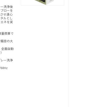
レー洗浄後
アブローを
転させ遠心
ータルとし
省エネを実
費量換算で
、騒音の大
、全面自動
合）
プレー洗浄
/60Hz