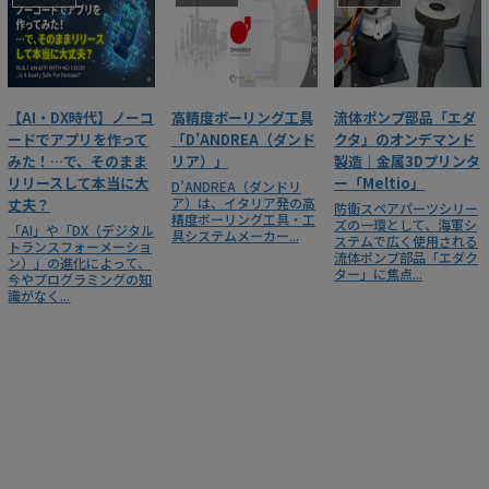
【AI・DX時代】ノーコ
高精度ボーリング工具
流体ポンプ部品「エダ
ードでアプリを作って
「D’ANDREA（ダンド
クタ」のオンデマンド
みた！…で、そのまま
リア）」
製造｜金属3Dプリンタ
リリースして本当に大
ー「Meltio」
D’ANDREA（ダンドリ
ア）は、イタリア発の高
丈夫？
防衛スペアパーツシリー
精度ボーリング工具・工
ズの一環として、海軍シ
「AI」や「DX（デジタル
具システムメーカー...
ステムで広く使用される
トランスフォーメーショ
流体ポンプ部品「エダク
ン）」の進化によって、
ター」に焦点...
今やプログラミングの知
識がなく...