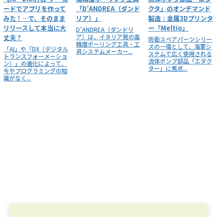
ードでアプリを作って
「D’ANDREA（ダンド
クタ」のオンデマンド
みた！…で、そのまま
リア）」
製造｜金属3Dプリンタ
リリースして本当に大
ー「Meltio」
D’ANDREA（ダンドリ
ア）は、イタリア発の高
丈夫？
防衛スペアパーツシリー
精度ボーリング工具・工
ズの一環として、海軍シ
「AI」や「DX（デジタル
具システムメーカー...
ステムで広く使用される
トランスフォーメーショ
流体ポンプ部品「エダク
ン）」の進化によって、
ター」に焦点...
今やプログラミングの知
識がなく...