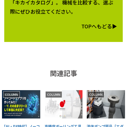
「キカイカタログ」。 機械を比較する、選ぶ
際にぜひお役立てください。
TOPへもどる▶
関連記事
COLUMN
COLUMN
COLUMN
【AI・DX時代】ノーコ
高精度ボーリング工具
流体ポンプ部品「エダ