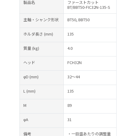
製品名
ファーストカット
BT/BBT50-FIC32N-135-S
主軸・シャンク形状
BT50, BBT50
ホルダ長さ
(mm)
135
質量
(kg)
4.0
ヘッド
FCH32N
φD
(mm)
32～44
L
(mm)
135
M
89
φA
31
備考
・一目盛あたりの調整量