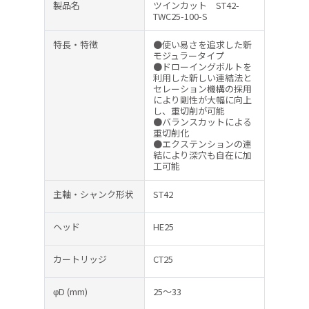
製品名
ツインカット ST42-
TWC25-100-S
特長・特徴
●使い易さを追求した新
モジュラータイプ
●ドローイングボルトを
利用した新しい連結法と
セレーション機構の採用
により剛性が大幅に向上
し、重切削が可能
●バランスカットによる
重切削化
●エクステンションの連
結により深穴も自在に加
工可能
主軸・シャンク形状
ST42
ヘッド
HE25
カートリッジ
CT25
φD
(mm)
25～33