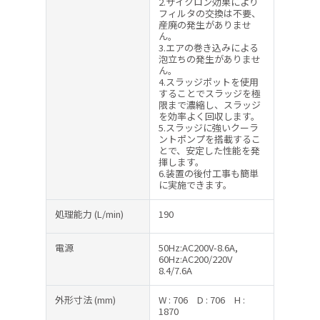
2.サイクロン効果により
フィルタの交換は不要、
産廃の発生がありませ
ん。
3.エアの巻き込みによる
泡立ちの発生がありませ
ん。
4.スラッジポットを使用
することでスラッジを極
限まで濃縮し、スラッジ
を効率よく回収します。
5.スラッジに強いクーラ
ントポンプを搭載するこ
とで、安定した性能を発
揮します。
6.装置の後付工事も簡単
に実施できます。
処理能力
(L/min)
190
電源
50Hz:AC200V-8.6A,
60Hz:AC200/220V
8.4/7.6A
外形寸法
(mm)
W : 706
D : 706
H :
1870