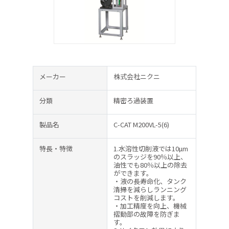
メーカー
株式会社ニクニ
分類
精密ろ過装置
製品名
C-CAT M200VL-5(6)
特長・特徴
1.水溶性切削液では10µm
のスラッジを90％以上、
油性でも80％以上の除去
ができます。
・液の長寿命化、タンク
清掃を減らしランニング
コストを削減します。
・加工精度を向上、機械
摺動部の故障を防ぎま
す。