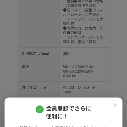
産廃削減と作業の合理
化で職場環境を改善
●低コストで究極のフィ
ルトレーションを実現
イニシャルコストを大
幅削減
●消費電力、産廃費、人
件費の削減
ランニングコストを大
幅削減し増益に貢献
処理能力
(L/min)
225
電源
50Hz:AC200V-9.3A,
60Hz:AC200/220V-
8.6/8.0A
外形寸法
(mm)
W : 581
D : 903
H :
1800
×
質量
(kg)
170
会員登録でさらに
便利に！
メーカーHP