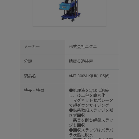
メーカー
株式会社ニクニ
分類
精密ろ過装置
製品名
VMT-300VLK(UK)-P5(6)
特長・特徴
●処理液を1/10に濃縮
し、後工程を簡素化
マグネットセパレータ
で超ダウンサイジング
●鉄系微細スラッジを残
さず回収
悪臭を断ち超鋼スラッ
ジも回収
●回収スラッジはパラパ
ラ状態に脱水