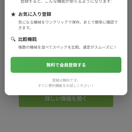
登録すると、こんな機能が使えるようになります:
メーカーページへ
★
お気に入り登録
気になる機械をワンクリックで保存。あとで簡単に確認で
お問い合わせ
きます。
🔍
比較機能
複数の機械を並べてスペックを比較。選定がスムーズに！
カタログをダウンロード
無料で会員登録する
機械選定や仕様、導入に関するご不明点・お悩み
がございましたら、 下記よりお気軽にご相談くだ
さい。
登録は無料です。
すぐに便利機能をお試しください！
詳しい情報を聞く