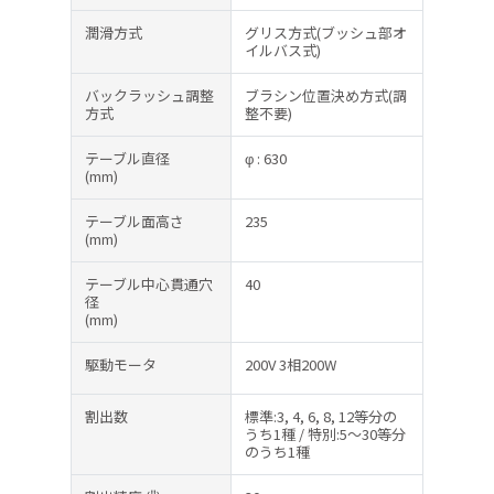
潤滑方式
グリス方式(ブッシュ部オ
イルバス式)
バックラッシュ調整
ブラシン位置決め方式(調
方式
整不要)
テーブル直径
φ : 630
(mm)
テーブル面高さ
235
(mm)
テーブル中心貫通穴
40
径
(mm)
駆動モータ
200V 3相200W
割出数
標準:3, 4, 6, 8, 12等分の
うち1種 / 特別:5〜30等分
のうち1種