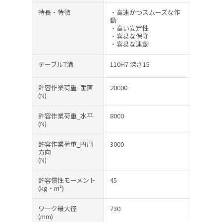
特長・特徴
・高速かつスムーズな作
動
・高い安定性
・容易な保守
・容易な連動
テーブルT溝
110H7 深さ15
許容作業荷重_垂直
20000
(N)
許容作業荷重_水平
8000
(N)
許容作業荷重_円周
3000
方向
(N)
許容慣性モーメント
45
(kg・m²)
ワーク最大径
730
(mm)