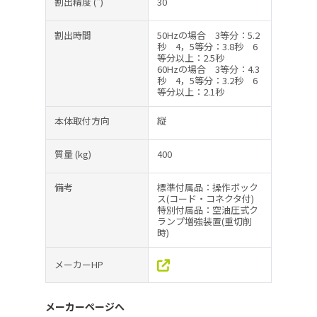
割出精度
(")
30
割出時間
50Hzの場合 3等分：5.2
秒 4，5等分：3.8秒 6
等分以上：2.5秒
60Hzの場合 3等分：4.3
秒 4，5等分：3.2秒 6
等分以上：2.1秒
本体取付方向
縦
質量
(kg)
400
備考
標準付属品：操作ボック
ス(コード・コネクタ付)
特別付属品：空油圧式ク
ランプ増強装置(重切削
時)
メーカーHP
メーカーページへ