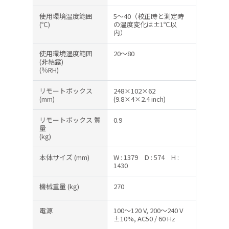
使用環境温度範囲
5～40（校正時と測定時
(℃)
の温度変化は±1℃以
内）
使用環境湿度範囲
20～80
(非結露)
(％RH)
リモートボックス
248×102×62
(mm)
(9.8×4×2.4 inch)
リモートボックス 質
0.9
量
(kg)
本体サイズ
(mm)
W : 1379
D : 574
H :
1430
機械重量
(kg)
270
電源
100～120 V, 200～240 V
±10%, AC50 / 60 Hz