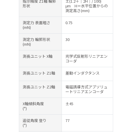
指示精度 Z1軸 輪郭
±(1.2＋｜2H｜/ 100)
形状
μm H＝水平位置からの
測定高さ(mm)
測定力 表面粗さ
0.75
(mN)
測定力 輪郭形状
30
(mN)
測長ユニット X軸
光学式反射形リニアエン
コーダ
測長ユニット Z1軸
差動インダクタンス
測長ユニット Z2軸
電磁誘導方式アブソリュ
ートリニアエンコーダ
X軸傾斜角度
±45
(°)
追従角度 登り
77
(°)