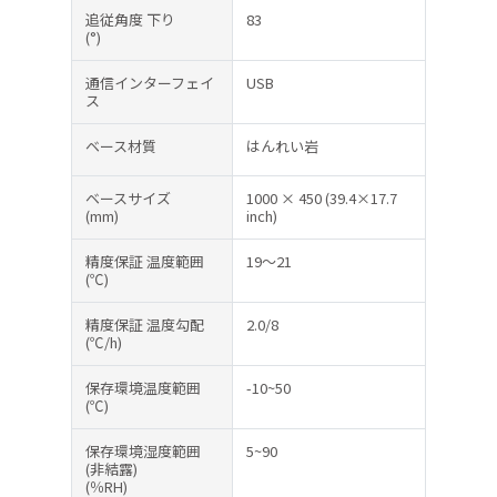
追従角度 下り
83
(°)
通信インターフェイ
USB
ス
ベース材質
はんれい岩
ベースサイズ
1000 × 450 (39.4×17.7
(mm)
inch)
精度保証 温度範囲
19～21
(℃)
精度保証 温度勾配
2.0/8
(℃/h)
保存環境温度範囲
-10~50
(℃)
保存環境湿度範囲
5~90
(非結露)
(％RH)