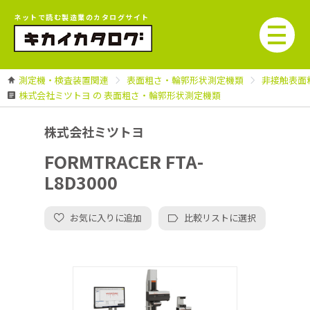
ネットで読む製造業のカタログサイト
測定機・検査装置関連
表面粗さ・輪郭形状測定機類
非接触表面
株式会社ミツトヨ の 表面粗さ・輪郭形状測定機類
株式会社ミツトヨ
FORMTRACER FTA-
L8D3000
お気に入りに追加
比較リストに選択