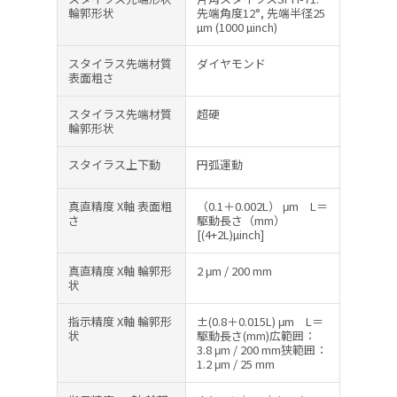
輪郭形状
先端角度12°, 先端半径25
µm (1000 µinch)
スタイラス先端材質
ダイヤモンド
表面粗さ
スタイラス先端材質
超硬
輪郭形状
スタイラス上下動
円弧運動
真直精度 X軸 表面粗
（0.1＋0.002L） μm L＝
さ
駆動長さ（mm）
[(4+2L)µinch]
真直精度 X軸 輪郭形
2 μm / 200 mm
状
指示精度 X軸 輪郭形
±(0.8＋0.015L) μm L＝
状
駆動長さ(mm)広範囲：
3.8 μm / 200 mm狭範囲：
1.2 μm / 25 mm