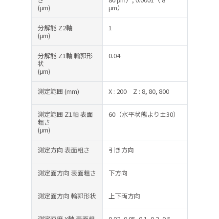
(μm)
μm）
分解能 Z2軸
1
(μm)
分解能 Z1軸 輪郭形
0.04
状
(μm)
測定範囲
(mm)
X : 200
Z : 8, 80, 800
測定範囲 Z1軸 表面
60（水平状態より±30）
粗さ
(μm)
測定方向 表面粗さ
引き方向
測定面方向 表面粗さ
下方向
測定面方向 輪郭形状
上下両方向
測定速度 X軸 表面粗
0.02, 0.05, 0.1, 0.2, 0.5,