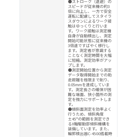
●ストローク（退避）の
スピードが従来機の約3
倍に向上し、一方で安全
運転に配慮してスタイラ
スダウンによるワーク接
触はゆっくりと行いま
す。ワーク接触は測定機
自身が自動検出し、測定
開始可能状態に従来機の
3倍速ですばやく移行し
ます。測定者が意識する
ことなく測定時間を大幅
に短縮。測定効率がアッ
プします。
●測定開始位置から測定
データ取得開始までの助
走距離を極限まで削り、
0.05mmを達成していま
す。測定長さの確保が困
難な端面、狭小箇所の測
定を強力にサポートしま
す。
●傾斜面測定を効率よく
行うため、傾斜角度
±45°の範囲を測定でき
るX軸駆動部傾斜機構を
装備しています。また、
輪郭検出器C-4500搭載時