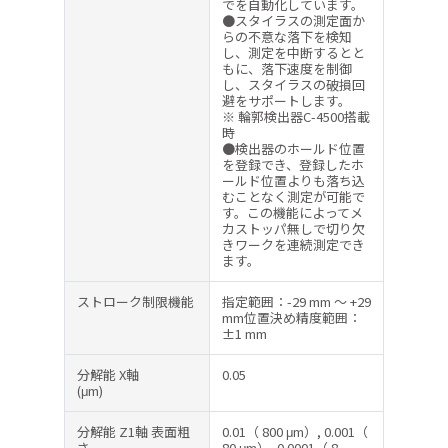
でを自動化しています。
●スタイラスの測定面か
らの不意な落下を検知
し、測定を中断するとと
もに、落下速度を制御
し、スタイラスの破損回
避をサポートします。
※ 輪郭検出器C-4500搭載
時
●検出器のホールド位置
を登録でき、登録したホ
ールド位置よりも落ち込
むことなく測定が可能で
す。この機能によってメ
カストッパ無しで切り欠
きワークを連続測定でき
ます。
ストローク制限機能
指定範囲：-29 mm ～ +29
mm位置決め精度範囲：
±1 mm
分解能 X軸
0.05
(μm)
分解能 Z1軸 表面粗
0.01（ 800 μm）, 0.001（
さ
80 μm）, 0.0001（ 8