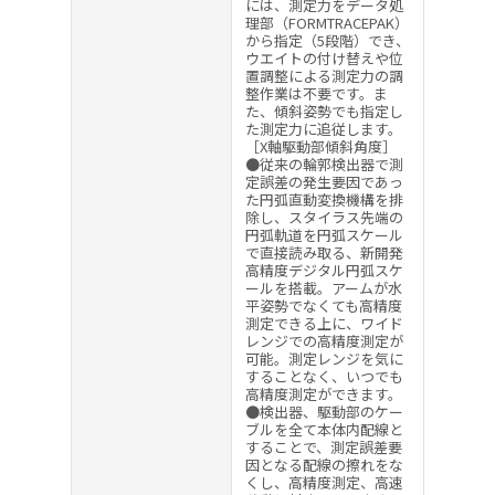
には、測定力をデータ処
理部（FORMTRACEPAK）
から指定（5段階）でき、
ウエイトの付け替えや位
置調整による測定力の調
整作業は不要です。ま
た、傾斜姿勢でも指定し
た測定力に追従します。
［X軸駆動部傾斜角度］
●従来の輪郭検出器で測
定誤差の発生要因であっ
た円弧直動変換機構を排
除し、スタイラス先端の
円弧軌道を円弧スケール
で直接読み取る、新開発
高精度デジタル円弧スケ
ールを搭載。アームが水
平姿勢でなくても高精度
測定できる上に、ワイド
レンジでの高精度測定が
可能。測定レンジを気に
することなく、いつでも
高精度測定ができます。
●検出器、駆動部のケー
ブルを全て本体内配線と
することで、測定誤差要
因となる配線の擦れをな
くし、高精度測定、高速