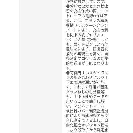
移動に対応しています。
●輪郭検出器と粗さ検出
器の交換作業の際、コン
トローラの電源OFFは不
要、かつ、工具レス着脱
機構（サムターンクラン
パー）により、交換時間
を従来の約1/4（約30
秒）と大幅に短縮。しか
も、ガイドピンによる位
置決めにより、検出器交
換時の再現性を高め、自
動測定プログラムの効率
的な運用が可能となりま
す。
●両側円すいスタイラス
との組み合わせにより上
下面の連続測定が可能
で、これまで測定が困難
だったねじの有効径等
も、上下面連続データを
用いることで簡単に解
析。マグネットアーム、
検出器カバー衝突監視機
能により高速移動でも安
全に測定できる上に、自
動化推進オプション搭載
により段取りから測定ま