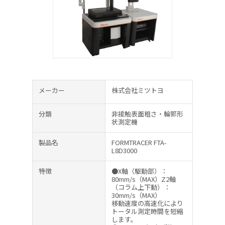
メーカー
株式会社ミツトヨ
分類
非接触表面粗さ・輪郭形
状測定機
製品名
FORMTRACER FTA-
L8D3000
特徴
●X軸（駆動部）：
80mm/s（MAX）Z2軸
（コラム上下動）：
30mm/s（MAX）
移動速度の高速化により
トータル測定時間を短縮
します。