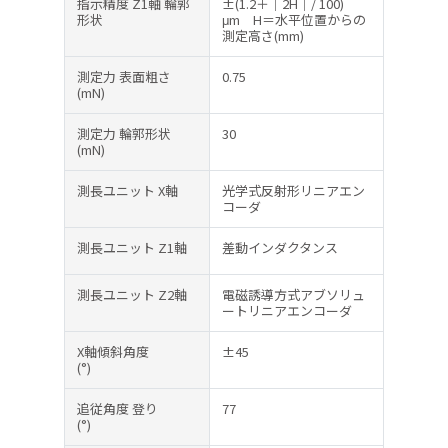
指示精度 Z1軸 輪郭
±(1.2＋｜2H｜/ 100)
形状
μm H＝水平位置からの
測定高さ(mm)
測定力 表面粗さ
0.75
(mN)
測定力 輪郭形状
30
(mN)
測長ユニット X軸
光学式反射形リニアエン
コーダ
測長ユニット Z1軸
差動インダクタンス
測長ユニット Z2軸
電磁誘導方式アブソリュ
ートリニアエンコーダ
X軸傾斜角度
±45
(°)
追従角度 登り
77
(°)