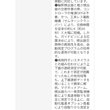
移動に対応しています。
●輪郭検出器と粗さ検出
器の交換作業の際、コン
トローラの電源OFFは不
要、かつ、工具レス着脱
機構（サムターンクラン
パー）により、交換時間
を従来の約1/4（約30
秒）と大幅に短縮。しか
も、ガイドピンによる位
置決めにより、検出器交
換時の再現性を高め、自
動測定プログラムの効率
的な運用が可能となりま
す。
●両側円すいスタイラス
との組み合わせにより上
下面の連続測定が可能
で、これまで測定が困難
だったねじの有効径等
も、上下面連続データを
用いることで簡単に解
析。マグネットアーム、
検出器カバー衝突監視機
能により高速移動でも安
全に測定できる上に、自
動化推進オプション搭載
により段取りから測定ま