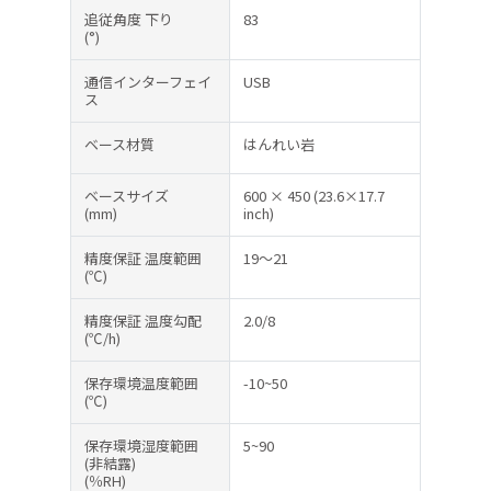
追従角度 下り
83
(°)
通信インターフェイ
USB
ス
ベース材質
はんれい岩
ベースサイズ
600 × 450 (23.6×17.7
(mm)
inch)
精度保証 温度範囲
19～21
(℃)
精度保証 温度勾配
2.0/8
(℃/h)
保存環境温度範囲
-10~50
(℃)
保存環境湿度範囲
5~90
(非結露)
(％RH)