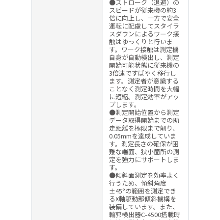
●ストローク（退避）の
スピードが従来機の約3
倍に向上し、一方で安全
運転に配慮してスタイラ
スダウンによるワーク接
触はゆっくりと行いま
す。ワーク接触は測定機
自身が自動検出し、測定
開始可能状態に従来機の
3倍速ですばやく移行し
ます。測定者が意識する
ことなく測定時間を大幅
に短縮。測定効率がアッ
プします。
●測定開始位置から測定
データ取得開始までの助
走距離を極限まで削り、
0.05mmを達成していま
す。測定長さの確保が困
難な端面、狭小箇所の測
定を強力にサポートしま
す。
●傾斜面測定を効率よく
行うため、傾斜角度
±45°の範囲を測定でき
るX軸駆動部傾斜機構を
装備しています。また、
輪郭検出器C-4500搭載時