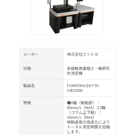
メーカー
株式会社ミツトヨ
分類
非接触表面粗さ・輪郭形
状測定機
製品名
FORMTRACER FTA-
S4D3000
特徴
●X軸（駆動部）：
80mm/s（MAX）Z2軸
（コラム上下動）：
30mm/s（MAX）
移動速度の高速化により
トータル測定時間を短縮
します。