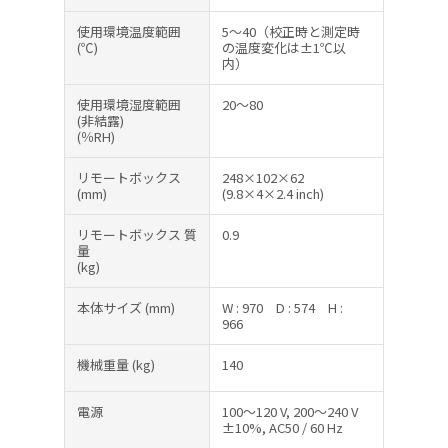
使用環境温度範囲
5～40（校正時と測定時
(℃)
の温度変化は±1℃以
内）
使用環境湿度範囲
20～80
(非結露)
(％RH)
リモートボックス
248×102×62
(mm)
(9.8×4×2.4 inch)
リモートボックス 質
0.9
量
(kg)
本体サイズ
(mm)
W : 970
D : 574
H :
966
機械重量
(kg)
140
電源
100～120 V, 200～240 V
±10%, AC50 / 60 Hz