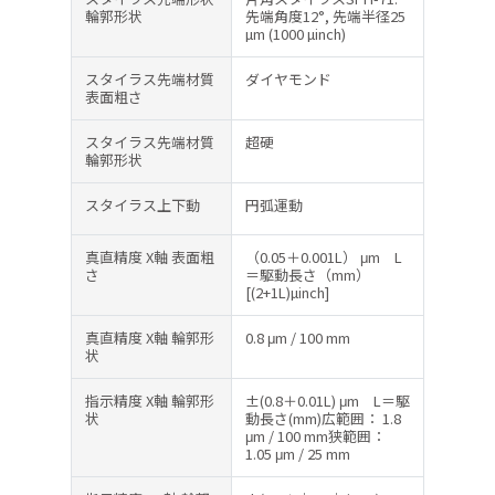
輪郭形状
先端角度12°, 先端半径25
µm (1000 µinch)
スタイラス先端材質
ダイヤモンド
表面粗さ
スタイラス先端材質
超硬
輪郭形状
スタイラス上下動
円弧運動
真直精度 X軸 表面粗
（0.05＋0.001L） μm L
さ
＝駆動長さ（mm）
[(2+1L)µinch]
真直精度 X軸 輪郭形
0.8 μm / 100 mm
状
指示精度 X軸 輪郭形
±(0.8＋0.01L) μm L＝駆
状
動長さ(mm)広範囲： 1.8
μm / 100 mm狭範囲：
1.05 μm / 25 mm