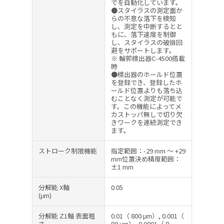
でを自動化しています。
●スタイラスの測定面か
らの不意な落下を検知
し、測定を中断するとと
もに、落下速度を制御
し、スタイラスの破損回
避をサポートします。
※ 輪郭検出器C-4500搭載
時
●検出器のホールド位置
を登録でき、登録したホ
ールド位置よりも落ち込
むことなく測定が可能で
す。この機能によってメ
カストッパ無しで切り欠
きワークを連続測定でき
ます。
ストローク制限機能
指定範囲：-29 mm ～ +29
mm位置決め精度範囲：
±1 mm
分解能 X軸
0.05
(μm)
分解能 Z1軸 表面粗
0.01（ 800 μm）, 0.001（
さ
80 μm）, 0.0001（ 8