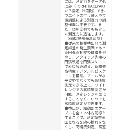
には、測定力をデータ処
理部（FORMTRACEPAK）
から指定（5段階）でき、
ウエイトの付け替えや位
置調整による測定力の調
整作業は不要です。ま
た、傾斜姿勢でも指定し
た測定力に追従します。
［X軸駆動部傾斜角度］
●従来の輪郭検出器で測
定誤差の発生要因であっ
た円弧直動変換機構を排
除し、スタイラス先端の
円弧軌道を円弧スケール
で直接読み取る、新開発
高精度デジタル円弧スケ
ールを搭載。アームが水
平姿勢でなくても高精度
測定できる上に、ワイド
レンジでの高精度測定が
可能。測定レンジを気に
することなく、いつでも
高精度測定ができます。
●検出器、駆動部のケー
ブルを全て本体内配線と
することで、測定誤差要
因となる配線の擦れをな
くし、高精度測定、高速