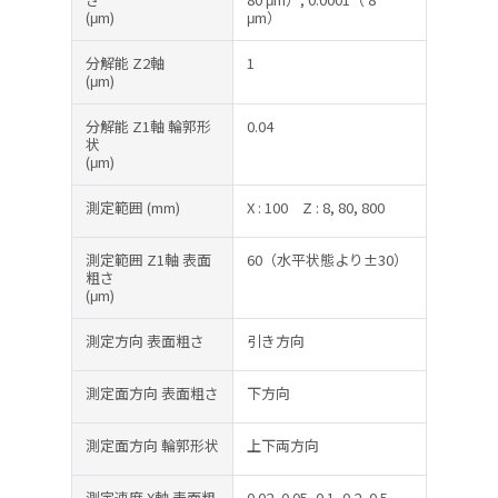
(μm)
μm）
分解能 Z2軸
1
(μm)
分解能 Z1軸 輪郭形
0.04
状
(μm)
測定範囲
(mm)
X : 100
Z : 8, 80, 800
測定範囲 Z1軸 表面
60（水平状態より±30）
粗さ
(μm)
測定方向 表面粗さ
引き方向
測定面方向 表面粗さ
下方向
測定面方向 輪郭形状
上下両方向
測定速度 X軸 表面粗
0.02, 0.05, 0.1, 0.2, 0.5,