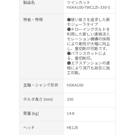
製品名
ツインカット
HSKA100-TWC125-330-S
特長・特徴
●使い易さを追求した新
モジューラタイプ
●ドローイングボルトを
利用した新しい連結法と
セレーション機構の採用
により剛性が大幅に向上
し、重切削が可能です。
●バランスカットによ
る、重切削可。
●エクステンションの連
結により深穴も自在に加
工可能。
主軸・シャンク形状
HSKA100
ホルダ長さ
(mm)
330
質量
(kg)
14.8
ヘッド
HE125