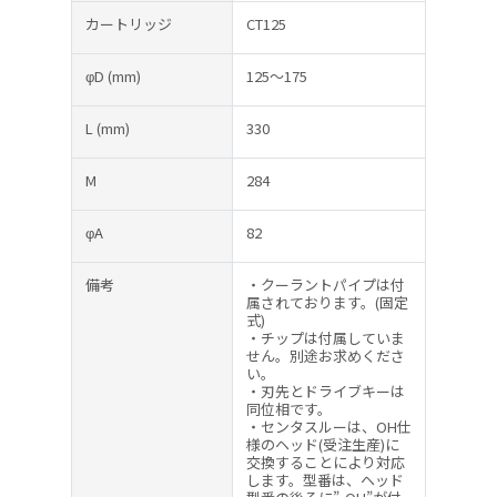
カートリッジ
CT125
φD
(mm)
125～175
L
(mm)
330
M
284
φA
82
備考
・クーラントパイプは付
属されております。(固定
式)
・チップは付属していま
せん。別途お求めくださ
い。
・刃先とドライブキーは
同位相です。
・センタスルーは、OH仕
様のヘッド(受注生産)に
交換することにより対応
します。型番は、ヘッド