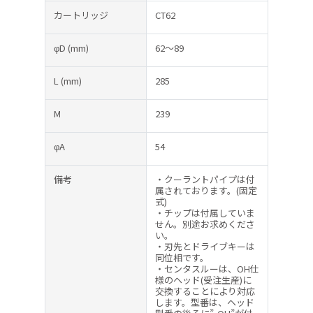
カートリッジ
CT62
φD
(mm)
62～89
L
(mm)
285
M
239
φA
54
備考
・クーラントパイプは付
属されております。(固定
式)
・チップは付属していま
せん。別途お求めくださ
い。
・刃先とドライブキーは
同位相です。
・センタスルーは、OH仕
様のヘッド(受注生産)に
交換することにより対応
します。型番は、ヘッド