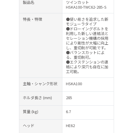
製品名
ツインカット
HSKA100-TWC62-285-S
特長・特徴
●使い易さを追求した新
モジューラタイプ
●ドローイングボルトを
利用した新しい連結法と
セレーション機構の採用
により剛性が大幅に向上
し、重切削が可能です。
●バランスカットによ
る、重切削可。
●エクステンションの連
結により深穴も自在に加
工可能。
主軸・シャンク形状
HSKA100
ホルダ長さ
(mm)
285
質量
(kg)
6.7
ヘッド
HE62