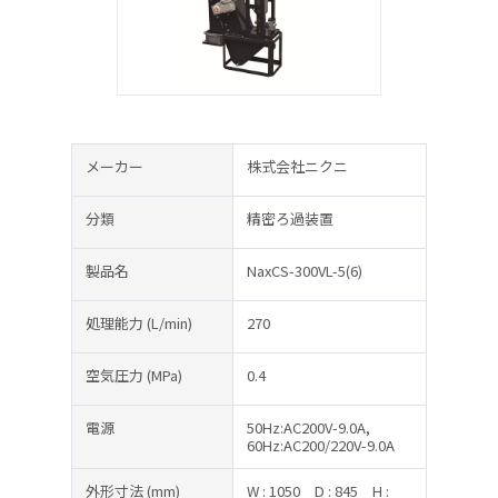
メーカー
株式会社ニクニ
分類
精密ろ過装置
製品名
NaxCS-300VL-5(6)
処理能力
(L/min)
270
空気圧力
(MPa)
0.4
電源
50Hz:AC200V-9.0A,
60Hz:AC200/220V-9.0A
外形寸法
(mm)
W : 1050
D : 845
H :