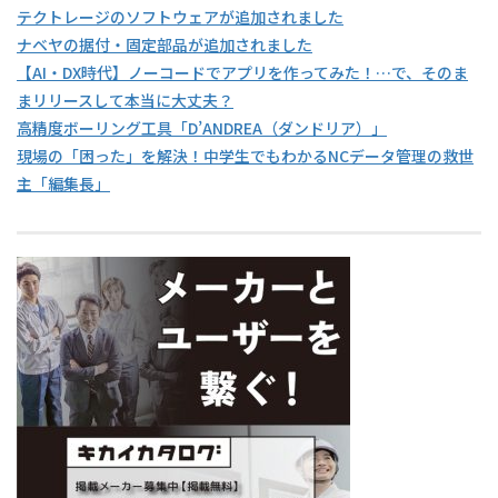
テクトレージのソフトウェアが追加されました
ナベヤの据付・固定部品が追加されました
【AI・DX時代】ノーコードでアプリを作ってみた！…で、そのま
まリリースして本当に大丈夫？
高精度ボーリング工具「D’ANDREA（ダンドリア）」
現場の「困った」を解決！中学生でもわかるNCデータ管理の救世
主「編集長」