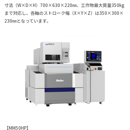
寸法（W×D×H）700×630×220㎜、工作物最大質量350kg
まで対応し、各軸のストローク幅（X×Y×Z）は350×300×
230㎜となっています。
【MM50HP】