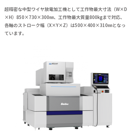
超精密な中型ワイヤ放電加工機として工作物最大寸法（W×D
×H）850×730×300㎜、工作物最大質量800kgまで対応、
各軸のストローク幅（X×Y×Z）は500×400×310㎜となっ
ています。