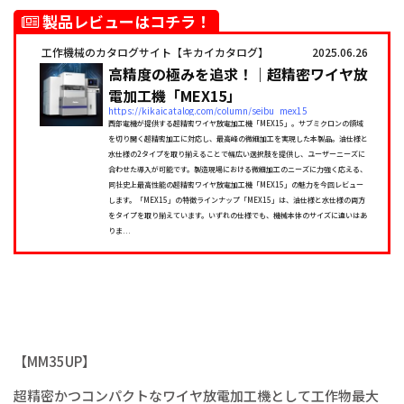
製品レビューはコチラ！
工作機械のカタログサイト【キカイカタログ】
2025.06.26
高精度の極みを追求！｜超精密ワイヤ放
電加工機「MEX15」
https://kikaicatalog.com/column/seibu_mex15
西部電機が提供する超精密ワイヤ放電加工機「MEX15」。サブミクロンの領域
を切り開く超精密加工に対応し、最高峰の微細加工を実現した本製品。油仕様と
水仕様の2タイプを取り揃えることで幅広い選択肢を提供し、ユーザーニーズに
合わせた導入が可能です。製造現場における微細加工のニーズに力強く応える、
同社史上最高性能の超精密ワイヤ放電加工機「MEX15」の魅力を今回レビュー
します。「MEX15」の特徴ラインナップ「MEX15」は、油仕様と水仕様の両方
をタイプを取り揃えています。いずれの仕様でも、機械本体のサイズに違いはあ
りま...
【MM35UP】
超精密かつコンパクトなワイヤ放電加工機として工作物最大