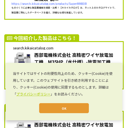
https://search.kikaicatalog.com/products/SuperMM80B
ものづくりに必要な製造業機械を検索・比較！【キカイカタログ】は、ネット上のカタログサイトで、
製造業に特化したデータベースを備え、詳細な仕様を掲載しています。
今回紹介した製品はこちら！
search.kikaicatalog.com
西部電機株式会社 高精密ワイヤ放電加
工機 M35HP（水仕様）-放電加工機
類-製造業...
当サイトではサイトの利便性向上のため、クッキー(Cookie)を使
https://search.kikaicatalog.com/products/M35HP
ものづくりに必要な製造業機械を検索・比較！【キカイカタログ】は、ネット上のカタログサイトで、
用しています。このウェブサイトを引き続き利用することによ
製造業に特化したデータベースを備え、詳細な仕様を掲載しています。
り、クッキー(Cookie)の使用に同意するものとします。詳細は
「
プライバシーポリシー
」をお読みください。
今回紹介した製品はこちら！
OK
JA
search.kikaicatalog.com
西部電機株式会社 高精密ワイヤ放電加