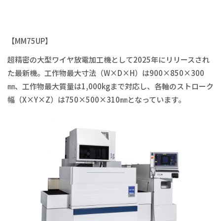
【MM75UP】
超精密の大型ワイヤ放電加工機として2025年にリリースされ
た最新機。工作物最大寸法（W×D×H）は900×850×300
㎜、工作物最大質量は1,000kgまで対応し、各軸のストローク
幅（X×Y×Z）は750×500×310㎜となっています。