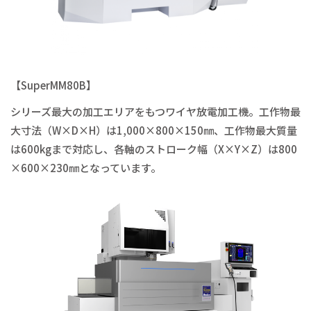
【SuperMM80B】
シリーズ最大の加工エリアをもつワイヤ放電加工機。工作物最
大寸法（W×D×H）は1,000×800×150㎜、工作物最大質量
は600kgまで対応し、各軸のストローク幅（X×Y×Z）は800
×600×230㎜となっています。