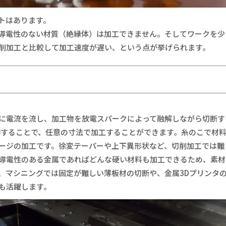
トはあります。
導電性のない材質（絶縁体）は加工できません。そしてワークを少
削加工と比較して加工速度が遅い、という点が挙げられます。
に電流を流し、加工物を放電スパークによって融解しながら切断す
御することで、任意の寸法で加工することができます。糸のこで材
ージの加工です。徐変テーパーや上下異形状など、切削加工では難
導電性のある金属であればどんな硬い材料も加工できるため、素材
、マシニングでは固定が難しい薄板材の切断や、金属3Dプリンタ
も活躍します。