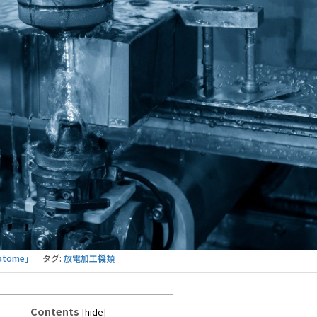
tome」
タグ:
放電加工機類
Contents
[
hide
]