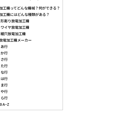
加工機ってどんな機械？何ができる？
加工機にはどんな種類がある？
形彫り放電加工機
ワイヤ放電加工機
細穴放電加工機
放電加工機メーカー
あ行
か行
さ行
た行
な行
は行
ま行
や行
ら行
10
A~Z