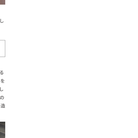
し
る
料を
し
の
の造