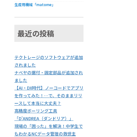
生産用機械「matome」
最近の投稿
テクトレージのソフトウェアが追加
されました
ナベヤの据付・固定部品が追加され
ました
【AI・DX時代】ノーコードでアプリ
を作ってみた！…で、そのままリリ
ースして本当に大丈夫？
高精度ボーリング工具
「D’ANDREA（ダンドリア）」
現場の「困った」を解決！中学生で
もわかるNCデータ管理の救世主