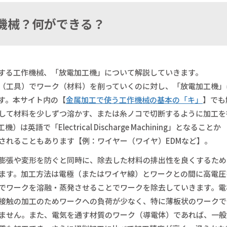
機械？何ができる？
する工作機械、「放電加工機」について解説していきます。
（工具）でワーク（材料）を削っていくのに対し、「放電加工機」
す。本サイト内の【
金属加工で使う工作機械の基本の「キ」
】でも
して材料を少しずつ溶かす、または糸ノコで切断するように加工を
で「Electrical Discharge Machining」となることか
現されることもあります【例：ワイヤー（ワイヤ）EDMなど】。
膨張や変形を防ぐと同時に、除去した材料の排出性を良くするため
ます。加工方法は電極（またはワイヤ線）とワークとの間に高電圧
でワークを溶融・蒸発させることでワークを除去していきます。電
接触の加工のためワークへの負荷が少なく、特に薄板状のワークで
ません。また、電気を通す材質のワーク（導電体）であれば、一般