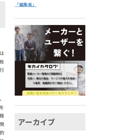
「編集長」
は
触
行
、
を
極
アーカイブ
発
的