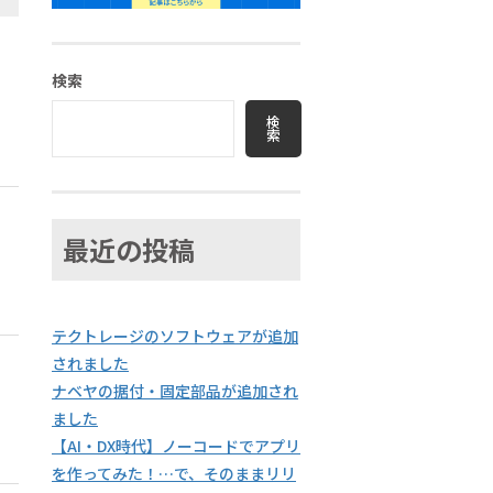
検索
検
索
最近の投稿
テクトレージのソフトウェアが追加
されました
ナベヤの据付・固定部品が追加され
ました
【AI・DX時代】ノーコードでアプリ
を作ってみた！…で、そのままリリ