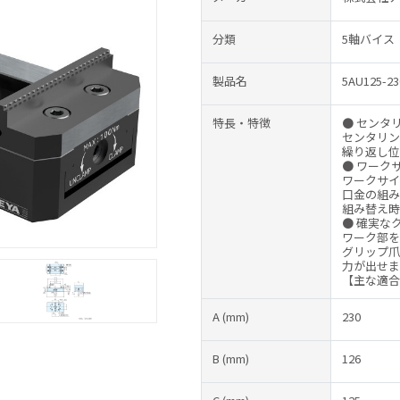
分類
5軸バイス
製品名
5AU125-2
特長・特徴
● センタ
センタリン
繰り返し位
● ワーク
ワークサイ
口金の組み
組み替え時
● 確実な
ワーク部を
グリップ爪
力が出せま
【主な適合
A
(mm)
230
B
(mm)
126