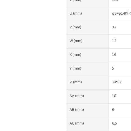
U
(mm)
φ9+φ14座
V
(mm)
32
W
(mm)
12
X
(mm)
16
Y
(mm)
5
Z
(mm)
249.2
AA
(mm)
18
AB
(mm)
6
AC
(mm)
6.5