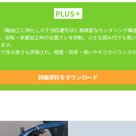
PLUS＋
、5軸加工に特化した干渉回避形状と高精度なセンタリング構
き、反転・多面加工時の位置ズレを抑制。小さな掴み代でも高
します。
取り性の高さも評価され、精度・効率・使いやすさのバランス
詳細資料をダウンロード