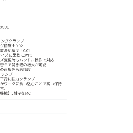
30GB1
リングクランプ
グ精度±0.02
置決め精度±0.01
サイズに柔軟に対応
ズ変更時もハンドル操作で対応
替えで開き幅の増大が可能
の再現性も高精度
クランプ
平行に強力クランプ
がワークに食い込むことで高い保持
す。
機械】5軸制御MC