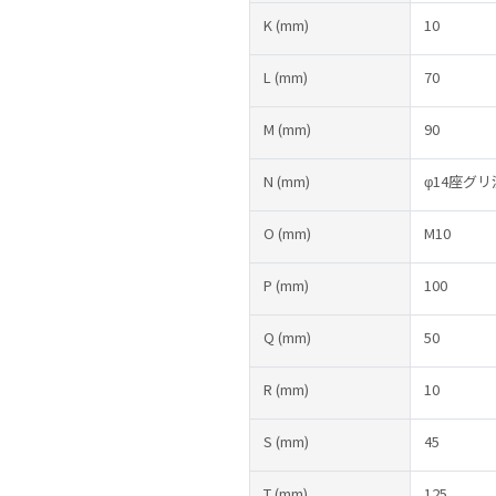
K
(mm)
10
L
(mm)
70
M
(mm)
90
N
(mm)
φ14座グリ
O
(mm)
M10
P
(mm)
100
Q
(mm)
50
R
(mm)
10
S
(mm)
45
T
(mm)
125