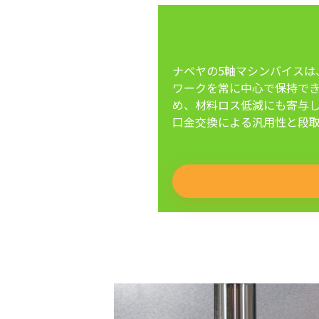
ナベヤの5軸マシンバイスは
ワークを常に中心で保持で
め、材料ロス低減にも寄与
口金交換による汎用性と段