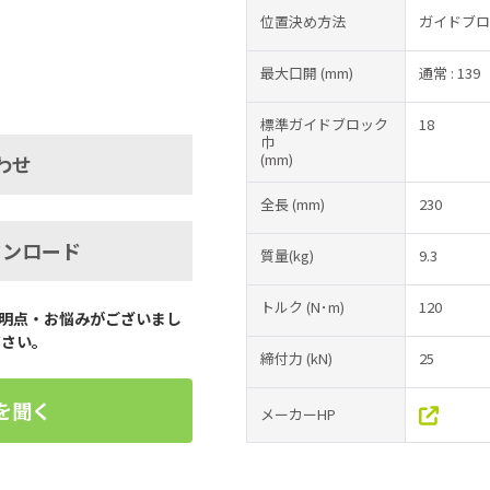
位置決め方法
ガイドブロ
最大口開
(mm)
通常 : 139
標準ガイドブロック
18
巾
(mm)
わせ
全長
(mm)
230
ウンロード
質量(kg)
9.3
トルク
(N･m)
120
明点・お悩みがございまし
ださい。
締付力
(kN)
25
を聞く
メーカーHP