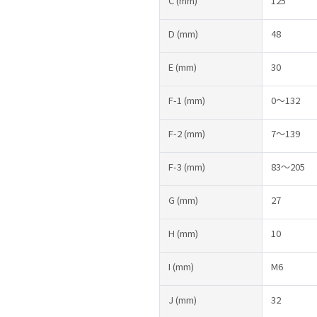
C
(mm)
125
D
(mm)
48
E
(mm)
30
F-1
(mm)
0～132
F-2
(mm)
7～139
F-3
(mm)
83～205
G
(mm)
27
H
(mm)
10
I
(mm)
M6
J
(mm)
32