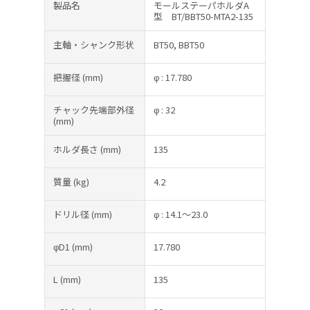
製品名
モールステーパホルダA
型 BT/BBT50-MTA2-135
主軸・シャンク形状
BT50, BBT50
把握径
(mm)
φ : 17.780
チャック先端部外径
φ : 32
(mm)
ホルダ長さ
(mm)
135
質量
(kg)
4.2
ドリル径
(mm)
φ : 14.1～23.0
φD1
(mm)
17.780
L
(mm)
135