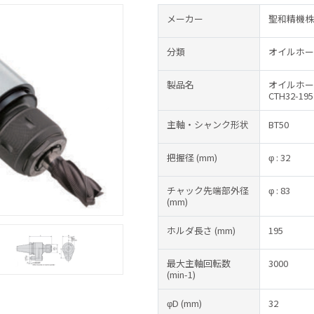
メーカー
聖和精機株
分類
オイルホー
製品名
オイルホー
CTH32-195
主軸・シャンク形状
BT50
把握径
(mm)
φ : 32
チャック先端部外径
φ : 83
(mm)
ホルダ長さ
(mm)
195
最大主軸回転数
3000
(min-1)
φD
(mm)
32