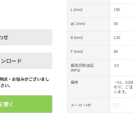
L
(mm)
195
φC
(mm)
83
わせ
B
(mm)
120
P
(mm)
80
ウンロード
最高切削油圧
2.0
(MPa)
明点・お悩みがございまし
備考
・h1、h
ださい。
ので、ご注
います。
を聞く
メーカーHP