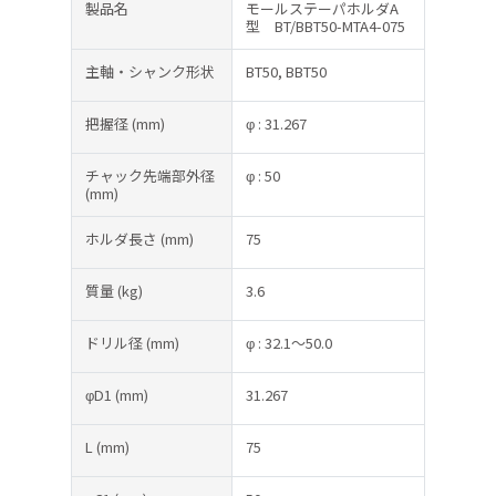
製品名
モールステーパホルダA
型 BT/BBT50-MTA4-075
主軸・シャンク形状
BT50, BBT50
把握径
(mm)
φ : 31.267
チャック先端部外径
φ : 50
(mm)
ホルダ長さ
(mm)
75
質量
(kg)
3.6
ドリル径
(mm)
φ : 32.1～50.0
φD1
(mm)
31.267
L
(mm)
75