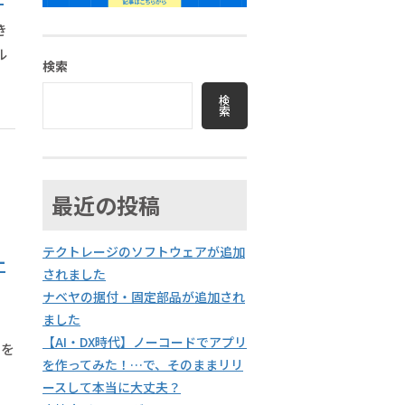
き
ル
検索
検
索
最近の投稿
テクトレージのソフトウェアが追加
-
されました
ナベヤの据付・固定部品が追加され
ました
【AI・DX時代】ノーコードでアプリ
ンを
を作ってみた！…で、そのままリリ
ースして本当に大丈夫？