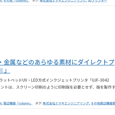
N
,
その他「column」
タグ:
株式会社ミマキエンジニアリング
,
3Dプリンター
・金属などのあらゆる素材にダイレクトプ
kⅡ」
トベッドUV・LED方式インクジェットプリンタ「UJF-3042
リントは、スクリーン印刷のように印刷版を必要とせず、版を製作
N
,
周辺機器「column」
タグ:
株式会社ミマキエンジニアリング
,
その他周辺機器