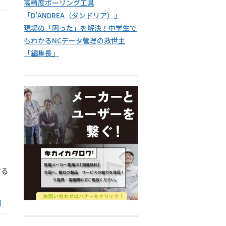
高精度ボーリング工具
「D’ANDREA（ダンドリア）」
現場の「困った」を解決！中学生で
もわかるNCデータ管理の救世主
「編集長」
する
類